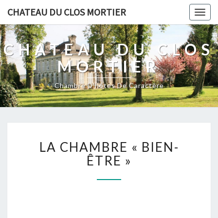
CHATEAU DU CLOS MORTIER
Togg
navig
CHATEAU DU CLOS
MORTIER
Chambre D'hôtes De Caractère
LA
LA CHAMBRE « BIEN-
CHAMBRE
« BIEN-
ÊTRE »
ÊTRE »