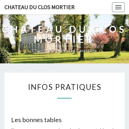
CHATEAU DU CLOS MORTIER
Togg
navig
CHATEAU DU CLOS
MORTIER
Chambre D'hôtes De Caractère
INFOS
INFOS PRATIQUES
PRATIQUES
Les bonnes tables