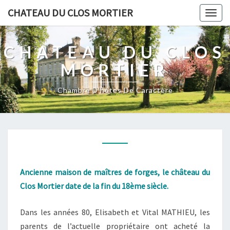
CHATEAU DU CLOS MORTIER
Togg
navig
CHATEAU DU CLOS
MORTIER
Chambre D'hôtes De Caractère
Ancienne maison
de maîtres de forges, le
château du
Clos Mortier date de la fin du 18ème siècle.
Dans les années 80, Elisabeth et Vital MATHIEU, les
parents de l’actuelle propriétaire ont acheté la